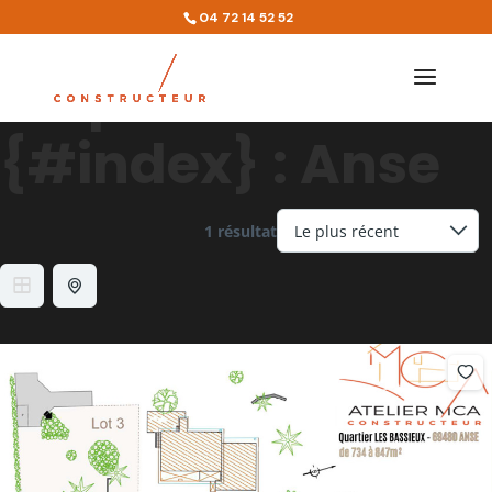
Lieu
04 72 14 52 52
Emplacement
{#index} :
Anse
1 résultat