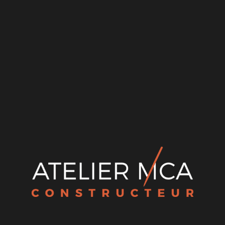
Canicule et maison neuve : comment concevoir une
maison qui reste fraîche en été à Lyon
Construire une maison en béton cellulaire à Lyon
CCMI : les 5 garanties qui protègent votre projet
Terrain en diffus ou en lotissement : avantages, pièges et
comment choisir
Maison plain-pied ou étage : que choisir selon votre
terrain et vos besoins ?
Recent Comments
Aucun commentaire à afficher.