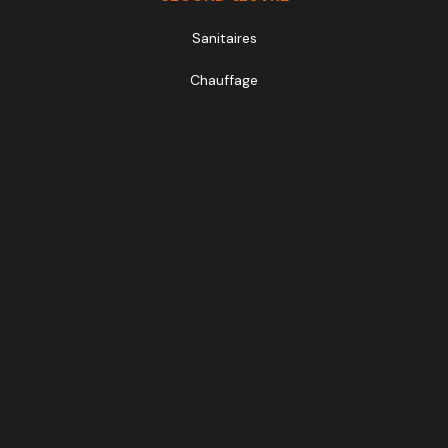
Sanitaires
Chauffage
Électricité
Revêtements de sol
Tous droits réservés © Atelier MCA 2025 l Mentions Légales
Conception & réalisation :
TOTEM L’AGENCE