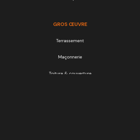
GROS ŒUVRE
Terrassement
Maçonnerie
Toiture & couverture
Menuiseries
SECOND ŒUVRE
Sanitaires