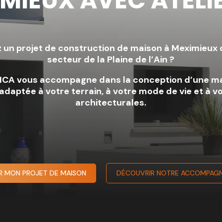
IMIEUX AVEC ATELI
 un projet de construction de maison à Meximieux 
secteur de la Plaine de l’Ain ?
 MCA vous accompagne dans la conception d’une ma
daptée à votre terrain, à votre mode de vie et à v
architecturales.
R MON PROJET DE MAISON
DÉCOUVRIR NOTRE ACCOMPAG