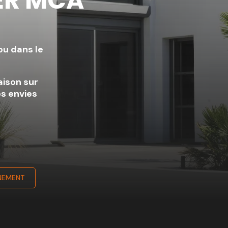
ER MCA
ou dans le
ison sur
os envies
NEMENT