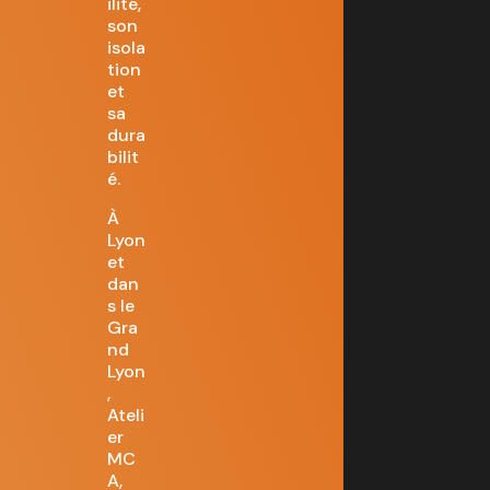
ilité,
son
isola
tion
et
sa
dura
bilit
é.
À
Lyon
et
dan
s le
Gra
nd
Lyon
,
Ateli
er
MC
A,