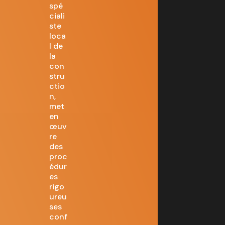
spé
ciali
ste
loca
l de
la
con
stru
ctio
n,
met
en
œuv
re
des
proc
édur
es
rigo
ureu
ses
conf