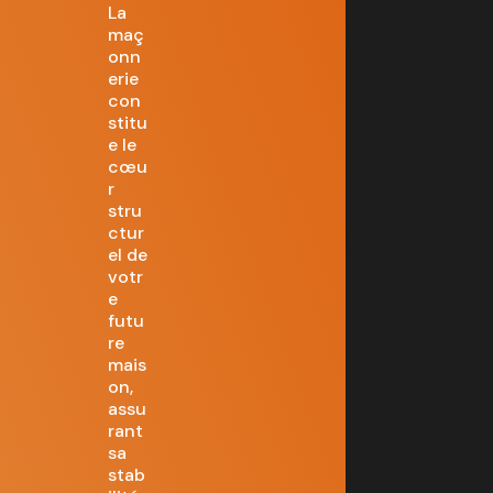
La
maç
onn
erie
con
stitu
e le
cœu
r
stru
ctur
el de
votr
e
futu
re
mais
on,
assu
rant
sa
stab