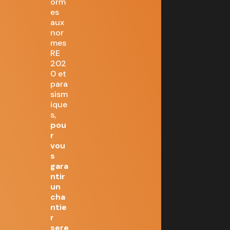
orm
es
aux
nor
mes
RE
202
0 et
para
sism
ique
s,
pou
r
vou
s
gara
ntir
un
cha
ntie
r
sere