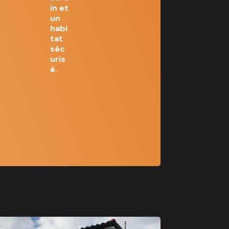
in et
un
habi
tat
séc
uris
é
.