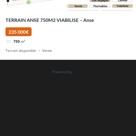
TERRAIN ANSE 750M2 VIABILISE – Anse
235 000€
750
m²
Terrain disponible
Vente
Powered by
Estatik
Rechercher
Recent Posts
Canicule et maison neuve : comment concevoir une
maison qui reste fraîche en été à Lyon
Construire une maison en béton cellulaire à Lyon
CCMI : les 5 garanties qui protègent votre projet