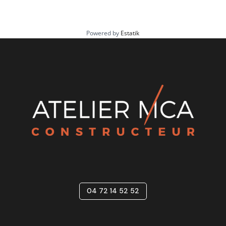
prestations conforment à la règlementation
RE2020-25, ATELIER MCA concrétisera votre projet
de maison Individuel.
Powered by
Estatik
Budget A partir de : 368 564€ TTC
Incluant :
Terrain, viabilisation, VRD, maison et assurance
dommage-ouvrage.
Hors Taxes éventuelles et finitions intérieures
(Parquet chambres et peintures)
Ne tardez pas et contactez-nous vite afin de visiter
ce bien.
04 72 14 52 52