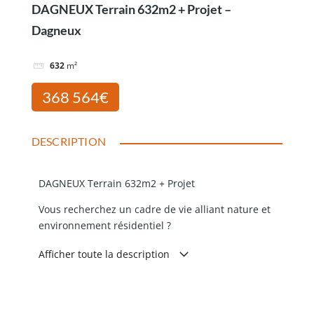
DAGNEUX Terrain 632m2 + Projet –
Dagneux
632
m²
368 564€
DESCRIPTION
DAGNEUX Terrain 632m2 + Projet
Vous recherchez un cadre de vie alliant nature et
environnement résidentiel ?
Sur la commune de DAGNEUX (01) et à seulement 3
Afficher toute la description
minutes en voiture du centre de Montluel et de ses
commerces, découvrez cette parcelle de 632m2 à
viabiliser idéalement orientée, en partie close et