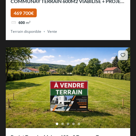
COMMUNAY TERRAIN 600M2 VIABILISE + PROJET
– Communay
469 700€
600
m²
Terrain disponible
Vente