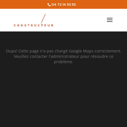
Quartier :
69360
04 72 14 52 52
Oups! Cette page n'a pas chargé Google Maps correctement.
Veuillez contacter l'administrateur pour résoudre ce
problème.