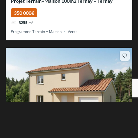
Projet Terrain+Maison 100m2 Ternay – Ternay
350 000€
3255
m²
Programme Terrain + Maison
Vente