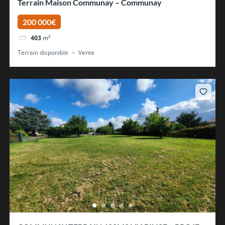
Terrain Maison Communay – Communay
200 000€
403
m²
Terrain disponible
Vente