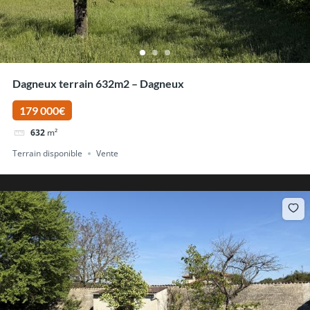
Dagneux terrain 632m2 – Dagneux
179 000€
632
m²
Terrain disponible
Vente