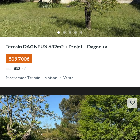
Terrain DAGNEUX 632m2 + Projet – Dagneux
509 700€
632
m²
Programme Terrain + Maison
Vente