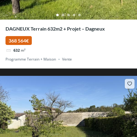
DAGNEUX Terrain 632m2 + Projet – Dagneux
368 564€
632
m²
Programme Terrain + Maison
Vente