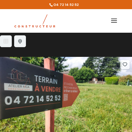
Quartier :
01120
04 72 14 52 52
9 résultats