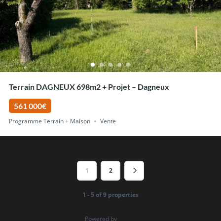
Terrain DAGNEUX 698m2 + Projet – Dagneux
561 000€
Programme Terrain + Maison
Vente
1
2
1 - 5 of 9 properties
Powered by
Estatik