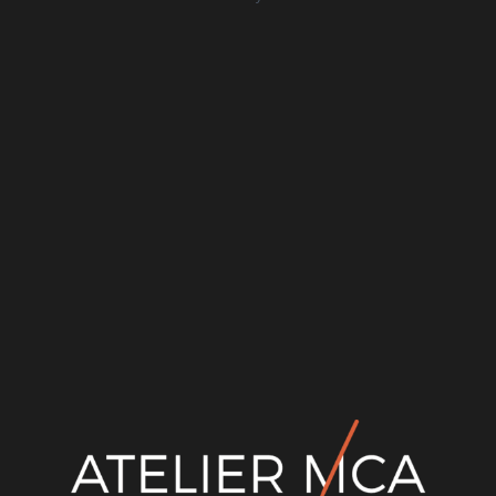
Rechercher
Recent Posts
Canicule et maison neuve : comment concevoir une
maison qui reste fraîche en été à Lyon
Construire une maison en béton cellulaire à Lyon
CCMI : les 5 garanties qui protègent votre projet
Terrain en diffus ou en lotissement : avantages, pièges et
comment choisir
Maison plain-pied ou étage : que choisir selon votre
terrain et vos besoins ?
Recent Comments
Aucun commentaire à afficher.