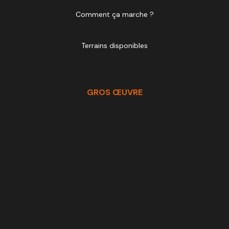
Comment ça marche ?
Terrains disponibles
GROS ŒUVRE
Terrassement
Maçonnerie
Toiture & couverture
Menuiseries