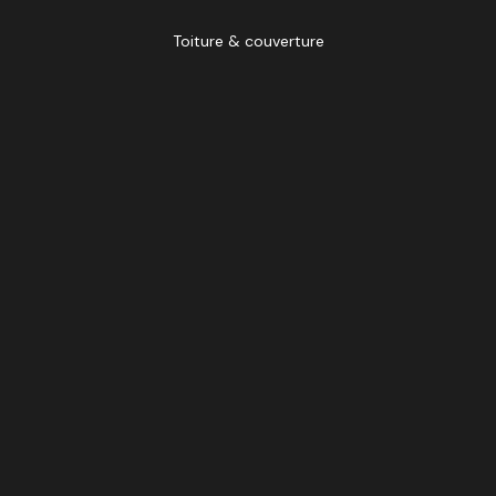
Toiture & couverture
Menuiseries
SECOND ŒUVRE
Sanitaires
Chauffage
Électricité
Revêtements de sol