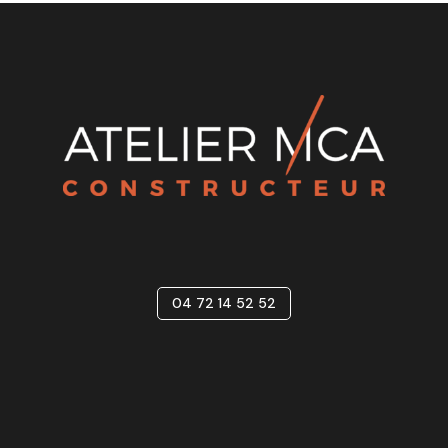
envisageable
Le projet sera entièrement conçu avec notre
architecte
Les terrains sont tous piscinables.
Bénéficiant de matériaux ainsi que d'un niveau de
prestations conforment à la règlementation
RE2020-25, ATELIER MCA concrétisera votre projet.
Exemple Budget Total Estimatif: A partir de 620
000€ TTC
Incluant :
Terrain, Frais de Notaire, viabilisation, VRD, Étude
04 72 14 52 52
de sol G2AVP, maison et assurance dommage-
ouvrage.
Hors Taxes éventuelles et finitions intérieures
(Parquet chambres et peintures)
Ne tardez pas et contactez-nous vite afin de visiter