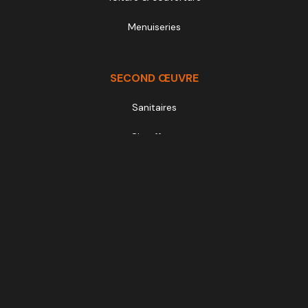
Menuiseries
SECOND ŒUVRE
Sanitaires
Chauffage
Électricité
Revêtements de sol
Tous droits réservés © Atelier MCA 2025 l Mentions Légales