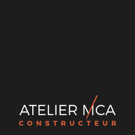
Recent Posts
Canicule et maison neuve : comment concevoir une
maison qui reste fraîche en été à Lyon
Construire une maison en béton cellulaire à Lyon
CCMI : les 5 garanties qui protègent votre projet
Terrain en diffus ou en lotissement : avantages, pièges et
comment choisir
Maison plain-pied ou étage : que choisir selon votre
terrain et vos besoins ?
Recent Comments
Aucun commentaire à afficher.