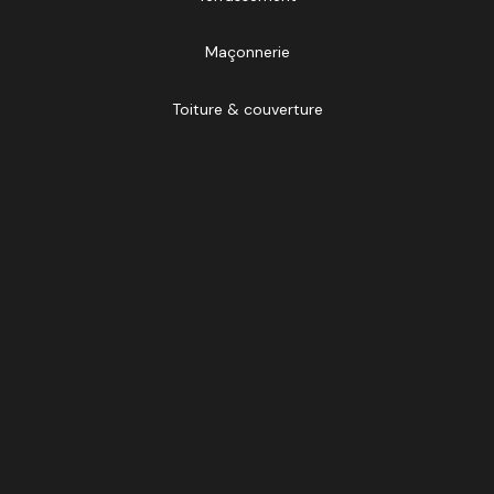
Maçonnerie
Toiture & couverture
Menuiseries
SECOND ŒUVRE
Sanitaires
Chauffage
Électricité
Revêtements de sol