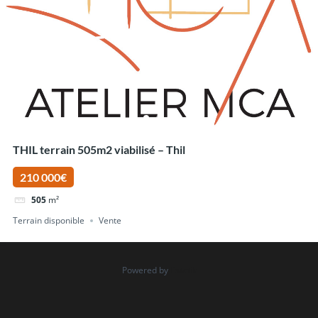
THIL terrain 505m2 viabilisé – Thil
210 000€
505
m²
Terrain disponible
Vente
Powered by
Estatik
Rechercher