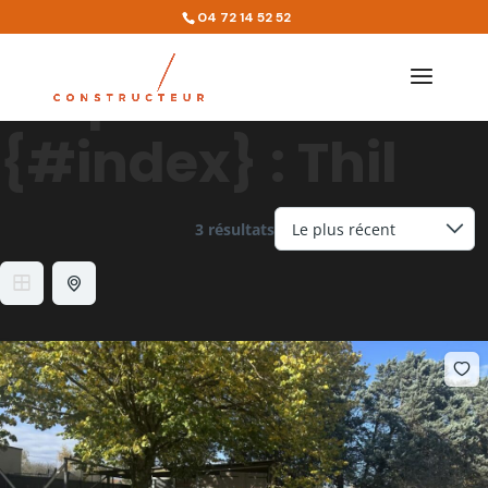
Lieu
04 72 14 52 52
Emplacement
{#index} :
Thil
3 résultats