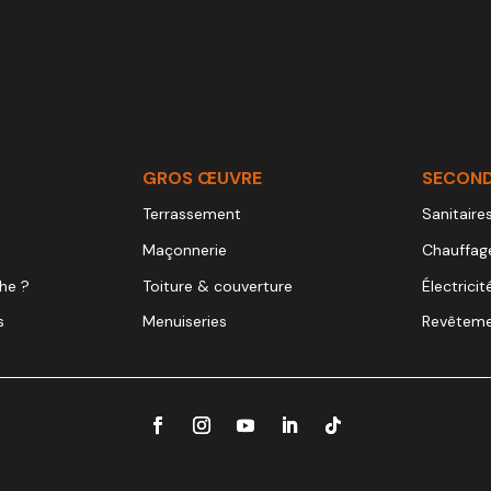
nt votre projet
nt : avantages, pièges et comment choisir
hoisir selon votre terrain et vos besoins ?
GROS ŒUVRE
SECON
Terrassement
Sanitaire
Maçonnerie
Chauffag
he ?
Toiture & couverture
Électricit
s
Menuiseries
Revêteme