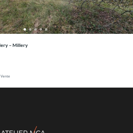
lery – Millery
Vente
Recent Comments
cun commentaire à afficher.