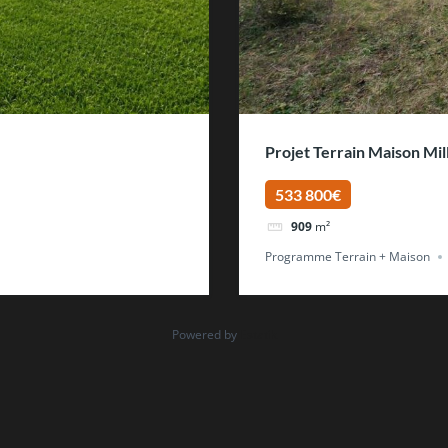
Projet Terrain Maison Mil
533 800€
909
m²
Programme Terrain + Maison
Powered by
Estatik
s
nt concevoir une maison qui reste fraîche en été à Lyon
Au
llulaire à Lyon