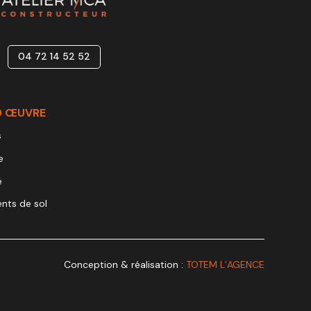
04 72 14 52 52
D ŒUVRE
s
e
é
nts de sol
Conception & réalisation :
TOTEM L’AGENCE