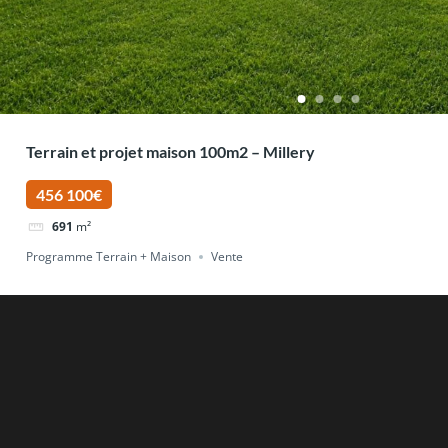
Terrain et projet maison 100m2 – Millery
456 100€
691
m²
Programme Terrain + Maison
Vente
Recent Post
Rechercher
Canicule et maison neuve : comme
Construire une maison en béton ce