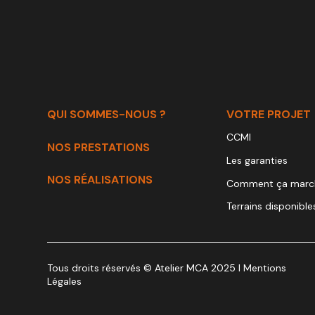
CCMI : les 5 garanties qui protège
Terrain en diffus ou en lotisseme
Maison plain-pied ou étage : que c
QUI SOMMES-NOUS ?
VOTRE PROJET
CCMI
NOS PRESTATIONS
Les garanties
NOS RÉALISATIONS
Comment ça marc
Terrains disponible
Tous droits réservés © Atelier MCA 2025 l Mentions
Légales